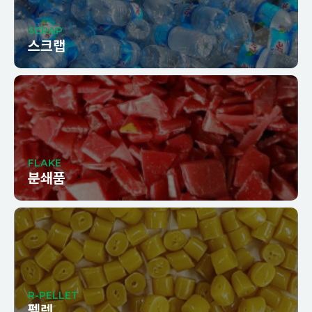
SCRAP
스크랩
FLAKE
분쇄품
R-PELLET
펠렛